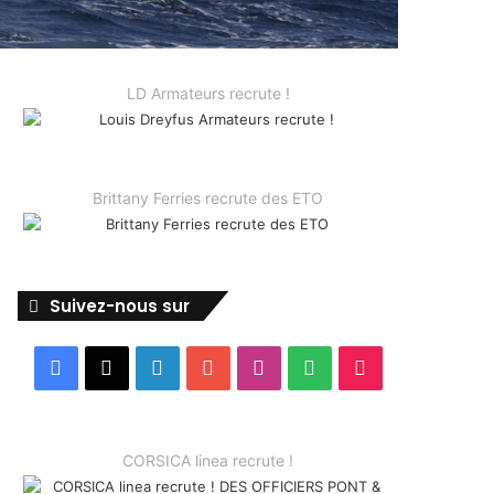
LD Armateurs recrute !
Brittany Ferries recrute des ETO
Suivez-nous sur
Facebook
X
Linkedin
YouTube
Instagram
Spotify
TikTok
CORSICA linea recrute !