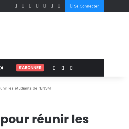
Facebook
X
Linkedin
YouTube
Instagram
Spotify
TikTok
Se Connecter
Voir votre panier
Switch skin
Rechercher
.
S'ABONNER
OI
unir les étudiants de l’ENSM
 pour réunir les