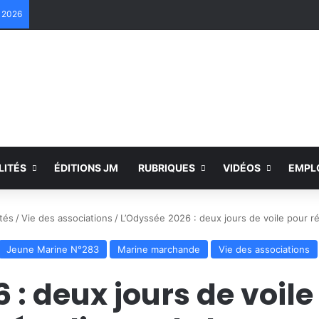
e 2026
LITÉS
ÉDITIONS JM
RUBRIQUES
VIDÉOS
EMPL
tés
/
Vie des associations
/
L’Odyssée 2026 : deux jours de voile pour ré
Jeune Marine N°283
Marine marchande
Vie des associations
: deux jours de voile