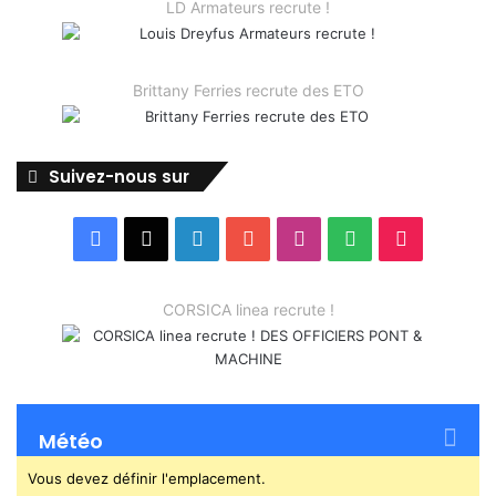
LD Armateurs recrute !
Brittany Ferries recrute des ETO
Suivez-nous sur
Facebook
X
Linkedin
YouTube
Instagram
Spotify
TikTok
CORSICA linea recrute !
Météo
Vous devez définir l'emplacement.