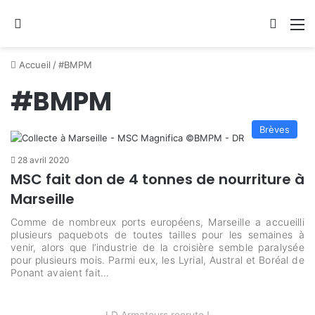
Se connecter
Switch
M
Accueil
/
#BMPM
#BMPM
Brèves
28 avril 2020
MSC fait don de 4 tonnes de nourriture à
Marseille
Comme de nombreux ports européens, Marseille a accueilli
plusieurs paquebots de toutes tailles pour les semaines à
venir, alors que l’industrie de la croisière semble paralysée
pour plusieurs mois. Parmi eux, les Lyrial, Austral et Boréal de
Ponant avaient fait…
LD Armateurs recrute !