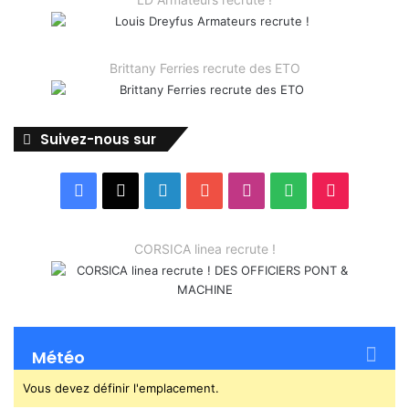
Brittany Ferries recrute des ETO
Suivez-nous sur
Facebook
X
Linkedin
YouTube
Instagram
Spotify
TikTok
CORSICA linea recrute !
Météo
Vous devez définir l'emplacement.