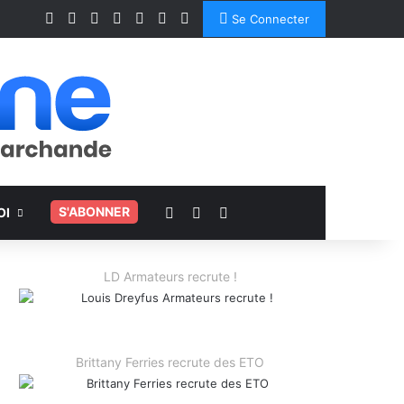
Facebook
X
Linkedin
YouTube
Instagram
Spotify
TikTok
Se Connecter
Voir votre panier
Switch skin
Rechercher
.
S'ABONNER
OI
LD Armateurs recrute !
Brittany Ferries recrute des ETO