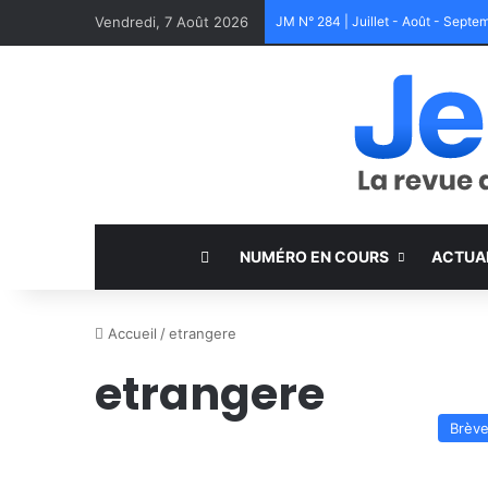
Vendredi, 7 Août 2026
JM N° 284 | Juillet - Août - Sept
NUMÉRO EN COURS
ACTUA
Accueil
/
etrangere
etrangere
Brèv