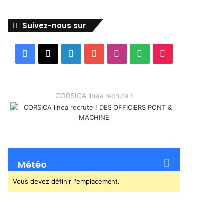
Suivez-nous sur
Facebook
X
Linkedin
YouTube
Instagram
Spotify
TikTok
CORSICA linea recrute !
Météo
Vous devez définir l'emplacement.