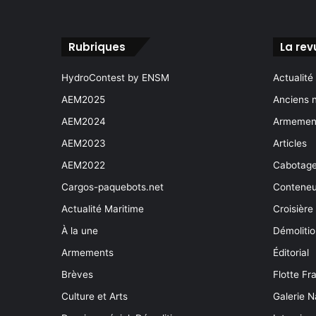
Rubriques
La rev
HydroContest by ENSM
Actualité
AEM2025
Anciens 
AEM2024
Armement
AEM2023
Articles
AEM2022
Cabotag
Cargos-paquebots.net
Conteneu
Actualité Maritime
Croisière
À la une
Démoliti
Armements
Éditorial
Brèves
Flotte Fr
Culture et Arts
Galerie N