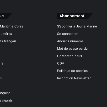
ue
Abonnement
 Maritime Corse
S’abonner à Jeune Marine
numéros
Se connecter
s français
Anciens numéros
Mot de passe perdu
e
Contactez-nous
rs
CGV
Politique de cookies
on
Inscription Newsletter
ançaise
avigants