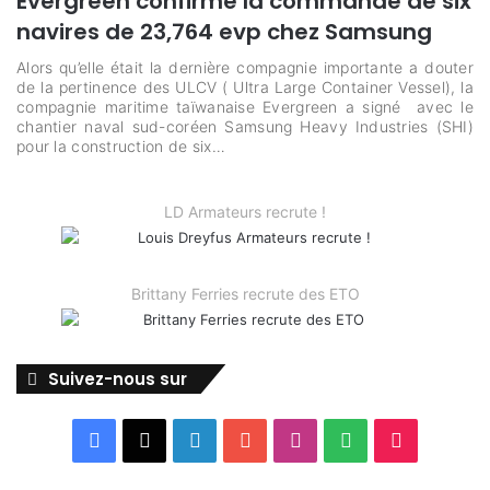
Evergreen confirme la commande de six
navires de 23,764 evp chez Samsung
Alors qu’elle était la dernière compagnie importante a douter
de la pertinence des ULCV ( Ultra Large Container Vessel), la
compagnie maritime taïwanaise Evergreen a signé avec le
chantier naval sud-coréen Samsung Heavy Industries (SHI)
pour la construction de six…
LD Armateurs recrute !
Brittany Ferries recrute des ETO
Suivez-nous sur
Facebook
X
Linkedin
YouTube
Instagram
Spotify
TikTok