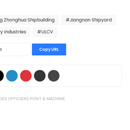
 Zhonghua Shipbuilding
Jiangnan Shipyard
 Industries
ULCV
Copy URL
book
X
Linkedin
Pinterest
Partager par email
Imprimer
.. DES OFFICIERS PONT & MACHINE