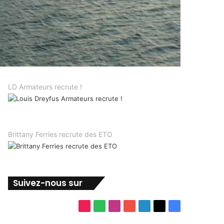
LD Armateurs recrute !
Brittany Ferries recrute des ETO
Suivez-nous sur
TikTok
Spotify
Instagram
YouTube
Linkedin
X
Facebook