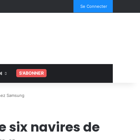
Facebook
X
Linkedin
YouTube
Instagram
Spotify
TikTok
Se Connecter
Voir votre panier
Switch skin
Rechercher
.
S'ABONNER
I
chez Samsung
 six navires de