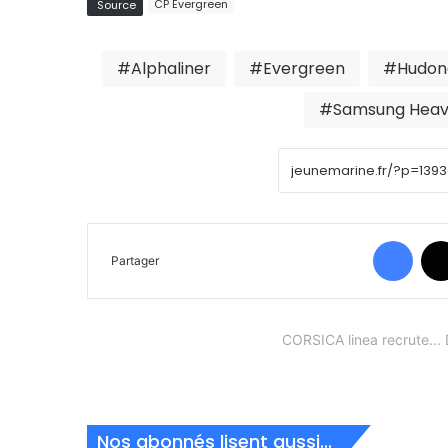
CP Evergreen
Source
Alphaliner
Evergreen
Hudong
Samsung Heavy
Face
Partager
CORSICA linea recrute.
Nos abonnés lisent aussi...