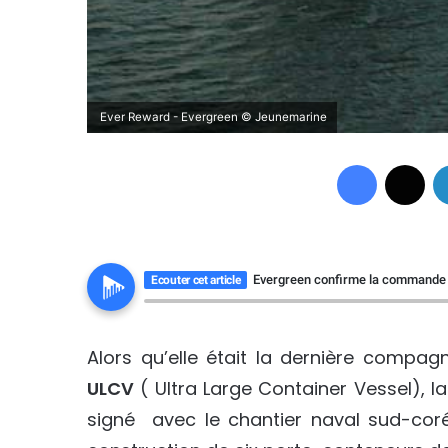
Ever Reward - Evergreen © Jeunemarine
Facebook
X
Evergreen confirme la commande 
Ecouter cet article
Alors qu’elle était la dernière compa
ULCV
( Ultra Large Container Vessel),
signé avec le chantier naval sud-co