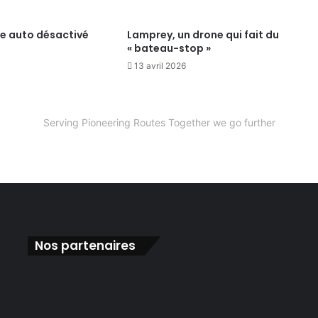
te auto désactivé
Lamprey, un drone qui fait du
« bateau-stop »
13 avril 2026
Serving Pioneering Routes Together we go further
Nos partenaires