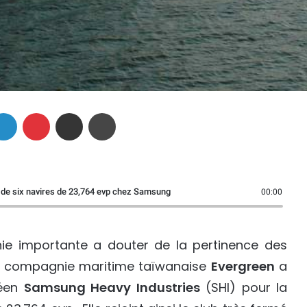
Linkedin
Pinterest
Partager par email
Imprimer
de six navires de 23,764 evp chez Samsung
00:00
gnie importante a douter de la pertinence des
 la compagnie maritime taïwanaise
Evergreen
a
réen
Samsung Heavy Industries
(SHI) pour la