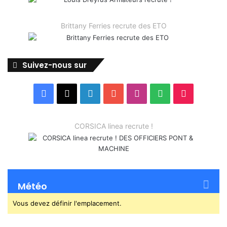
Brittany Ferries recrute des ETO
Suivez-nous sur
Facebook
X
Linkedin
YouTube
Instagram
Spotify
TikTok
CORSICA linea recrute !
Météo
Vous devez définir l'emplacement.