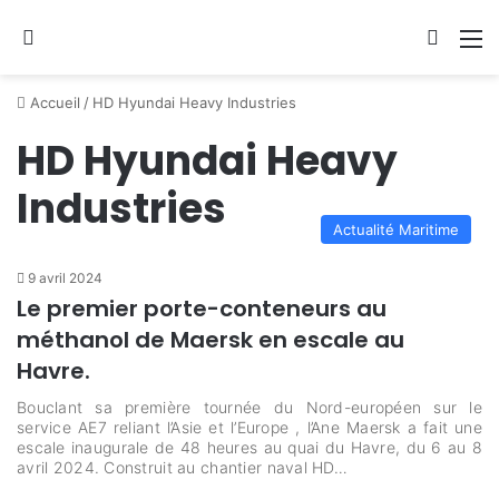
Se connecter
Switch
M
Accueil
/
HD Hyundai Heavy Industries
HD Hyundai Heavy
Industries
Actualité Maritime
9 avril 2024
Le premier porte-conteneurs au
méthanol de Maersk en escale au
Havre.
Bouclant sa première tournée du Nord-européen sur le
service AE7 reliant l’Asie et l’Europe , l’Ane Maersk a fait une
escale inaugurale de 48 heures au quai du Havre, du 6 au 8
avril 2024. Construit au chantier naval HD…