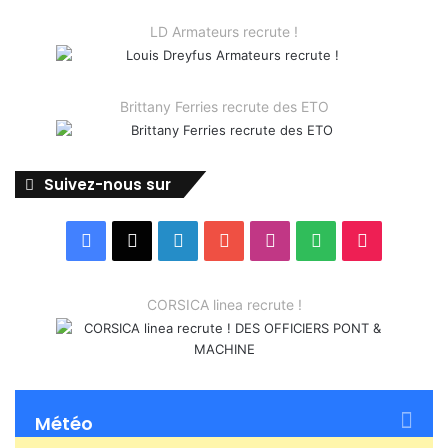
LD Armateurs recrute !
Brittany Ferries recrute des ETO
Suivez-nous sur
Facebook
X
Linkedin
YouTube
Instagram
Spotify
TikTok
CORSICA linea recrute !
Météo