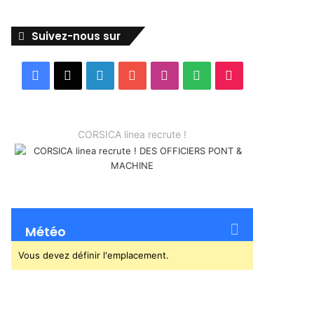
Suivez-nous sur
Facebook
X
Linkedin
YouTube
Instagram
Spotify
TikTok
CORSICA linea recrute !
Météo
Vous devez définir l'emplacement.