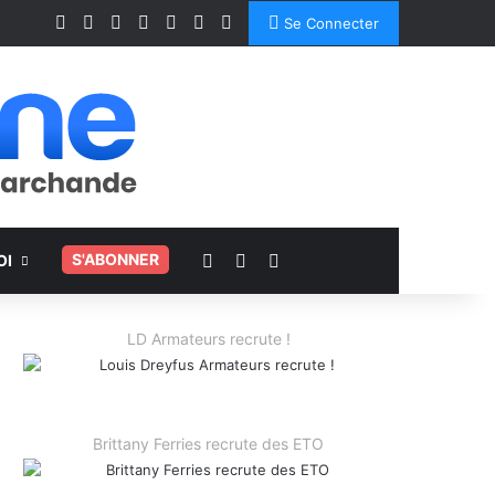
Facebook
X
Linkedin
YouTube
Instagram
Spotify
TikTok
Se Connecter
Voir votre panier
Switch skin
Rechercher
.
S'ABONNER
OI
LD Armateurs recrute !
Brittany Ferries recrute des ETO