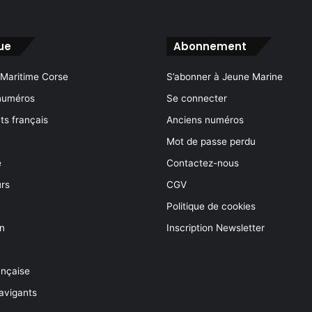
ue
Abonnement
 Maritime Corse
S’abonner à Jeune Marine
numéros
Se connecter
s français
Anciens numéros
Mot de passe perdu
e
Contactez-nous
rs
CGV
Politique de cookies
on
Inscription Newsletter
ançaise
avigants