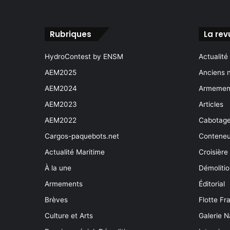
Rubriques
La rev
HydroContest by ENSM
Actualité
AEM2025
Anciens 
AEM2024
Armement
AEM2023
Articles
AEM2022
Cabotag
Cargos-paquebots.net
Conteneu
Actualité Maritime
Croisière
À la une
Démoliti
Armements
Éditorial
Brèves
Flotte Fr
Culture et Arts
Galerie N