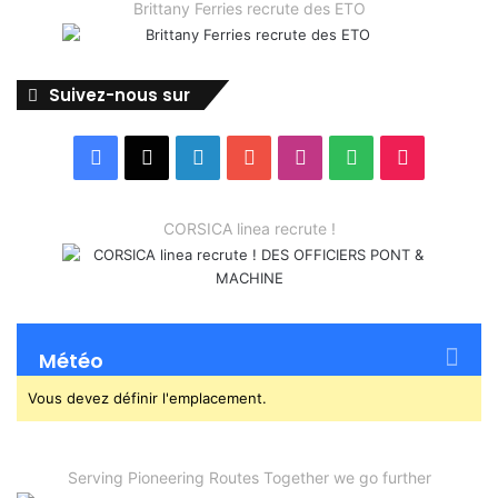
Brittany Ferries recrute des ETO
Suivez-nous sur
Facebook
X
Linkedin
YouTube
Instagram
Spotify
TikTok
CORSICA linea recrute !
Météo
Vous devez définir l'emplacement.
Serving Pioneering Routes Together we go further