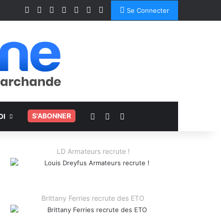
Facebook
X
Linkedin
YouTube
Instagram
Spotify
TikTok
Se Connecter
Voir votre panier
Switch skin
Rechercher
.
S'ABONNER
OI
LD Armateurs recrute !
Brittany Ferries recrute des ETO