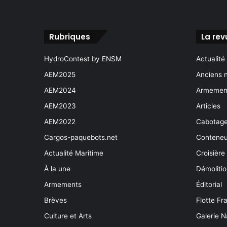
Rubriques
La rev
HydroContest by ENSM
Actualité
AEM2025
Anciens 
AEM2024
Armement
AEM2023
Articles
AEM2022
Cabotag
Cargos-paquebots.net
Conteneu
Actualité Maritime
Croisière
À la une
Démoliti
Armements
Éditorial
Brèves
Flotte Fr
Culture et Arts
Galerie N