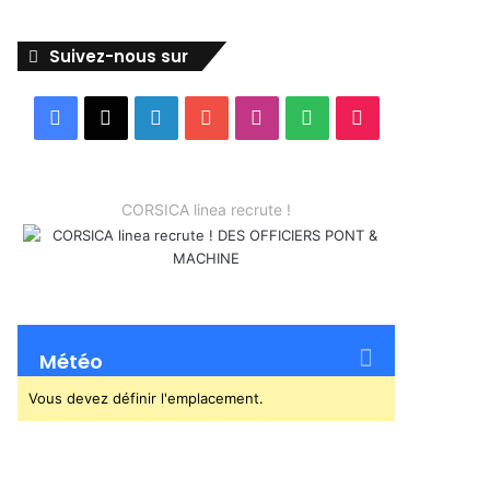
Suivez-nous sur
Facebook
X
Linkedin
YouTube
Instagram
Spotify
TikTok
CORSICA linea recrute !
Météo
Vous devez définir l'emplacement.