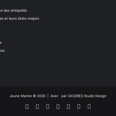
e des antiquités
es et leurs états-majors
e
tos
Jeune Marine © 2026 | Avec
par
CACERES Studio Design
Facebook
X
Linkedin
YouTube
Instagram
Spotify
TikTok