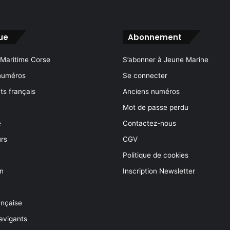
ue
Abonnement
 Maritime Corse
S’abonner à Jeune Marine
numéros
Se connecter
s français
Anciens numéros
Mot de passe perdu
e
Contactez-nous
rs
CGV
Politique de cookies
on
Inscription Newsletter
ançaise
avigants