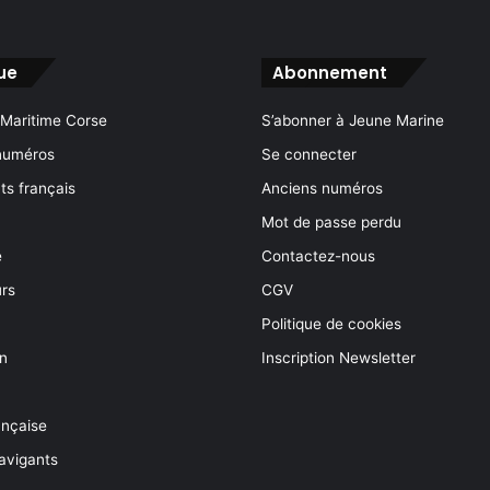
ue
Abonnement
 Maritime Corse
S’abonner à Jeune Marine
numéros
Se connecter
s français
Anciens numéros
Mot de passe perdu
e
Contactez-nous
rs
CGV
Politique de cookies
on
Inscription Newsletter
ançaise
avigants