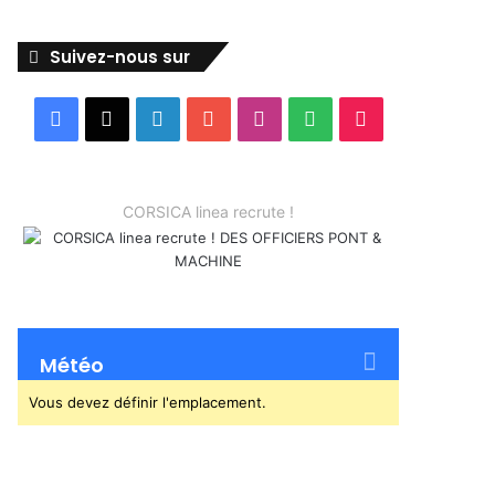
Suivez-nous sur
Facebook
X
Linkedin
YouTube
Instagram
Spotify
TikTok
CORSICA linea recrute !
Météo
Vous devez définir l'emplacement.