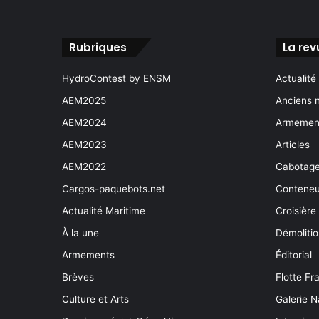
Rubriques
La rev
HydroContest by ENSM
Actualité
AEM2025
Anciens 
AEM2024
Armement
AEM2023
Articles
AEM2022
Cabotag
Cargos-paquebots.net
Conteneu
Actualité Maritime
Croisière
À la une
Démoliti
Armements
Éditorial
Brèves
Flotte Fr
Culture et Arts
Galerie N