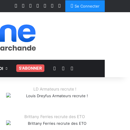
Facebook
X
Linkedin
YouTube
Instagram
Spotify
TikTok
Se Connecter
Voir votre panier
Switch skin
Rechercher
.
S'ABONNER
OI
LD Armateurs recrute !
Brittany Ferries recrute des ETO