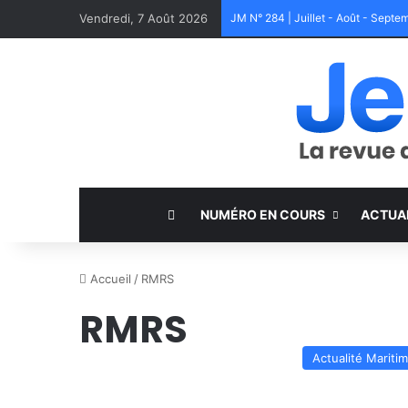
Vendredi, 7 Août 2026
JM N° 284 | Juillet - Août - Sept
NUMÉRO EN COURS
ACTUA
Accueil
/
RMRS
RMRS
Actualité Mariti