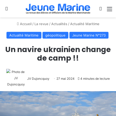
Se connecter
Switch
M
Accueil
/
La revue
/
Actualités
/
Actualité Maritime
Actualité Maritime
géopolitique
Jeune Marine N°273
Un navire ukrainien change
de camp !!
JV Dujoncquoy
27 mai 2024
4 minutes de lecture