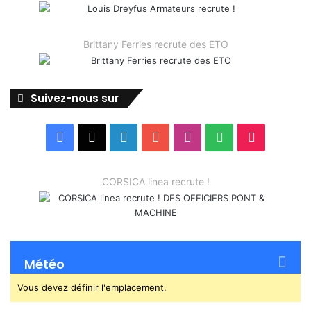
Brittany Ferries recrute des ETO
Suivez-nous sur
Facebook
X
Linkedin
YouTube
Instagram
Spotify
TikTok
CORSICA linea recrute !
Météo
Vous devez définir l'emplacement.