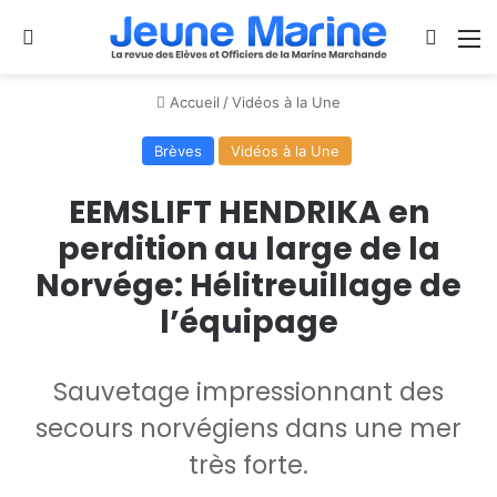
Se connecter
Switch
M
Accueil
/
Vidéos à la Une
Brèves
Vidéos à la Une
EEMSLIFT HENDRIKA en
perdition au large de la
Norvége: Hélitreuillage de
l’équipage
Sauvetage impressionnant des
secours norvégiens dans une mer
très forte.