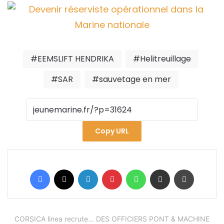
EEMSLIFT HENDRIKA
Helitreuillage
SAR
sauvetage en mer
Copy URL
Facebook
X
Linkedin
Pinterest
WhatsApp
Partager par email
Imprimer
CORSICA linea recrute... DES OFFICIERS PONT & MACHINE