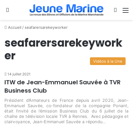
Se connecter
Switch
M
Accueil
/
seafarersarekeyworker
seafarersarekeywork
er
Vidéos à la Une
14 juillet 2021
ITW de Jean-Emmanuel Sauvée à TVR
Business Club
Président d’Armateurs de France depuis avril 2020, Jean-
Emmanuel Sauvée, co-fondateur de la compagnie Ponant,
était l’invité de l’émission Business Club du 6 juillet de la
chaîne de télévision locale TVR à Rennes. Avec pédagogie et
clairvoyance, Jean-Emmanuel Sauvée a répondu…