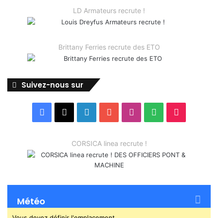
LD Armateurs recrute !
Brittany Ferries recrute des ETO
Suivez-nous sur
Facebook
X
Linkedin
YouTube
Instagram
Spotify
TikTok
CORSICA linea recrute !
Météo
Vous devez définir l'emplacement.