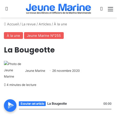
Se connecter
Switch
M
Accueil
/
La revue
/
Articles
/
À la une
À la une
Jeune Marine N°255
La Bougeotte
Jeune Marine
26 novembre 2020
4 minutes de lecture
La Bougeotte
Ecouter cet article
00:00