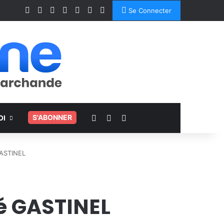
Facebook
X
Linkedin
YouTube
Instagram
Spotify
TikTok
Se Connecter
Voir votre panier
Switch skin
Rechercher
.
S'ABONNER
OI
GASTINEL
vé GASTINEL