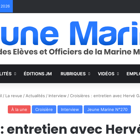
e 2026
LITÉS
ÉDITIONS JM
RUBRIQUES
VIDÉOS
EMPL
l
/
La revue
/
Actualités
/
Interview
/
Croisières : entretien avec Hervé 
À la une
Croisière
Interview
Jeune Marine N°270
 : entretien avec Her