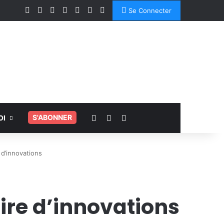
Facebook
X
Linkedin
YouTube
Instagram
Spotify
TikTok
Se Connecter
Voir votre panier
Switch skin
Rechercher
.
S'ABONNER
OI
 d’innovations
oire d’innovations