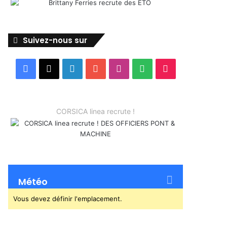
Suivez-nous sur
Facebook
X
Linkedin
YouTube
Instagram
Spotify
TikTok
CORSICA linea recrute !
Météo
Vous devez définir l'emplacement.