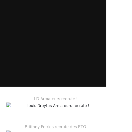
LD Armateurs recrute !
Brittany Ferries recrute des ETO