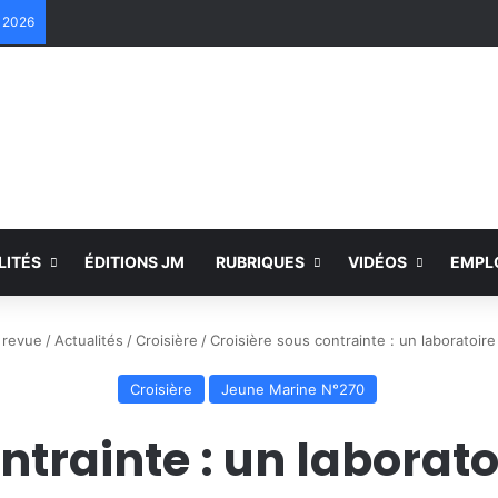
e 2026
LITÉS
ÉDITIONS JM
RUBRIQUES
VIDÉOS
EMPL
 revue
/
Actualités
/
Croisière
/
Croisière sous contrainte : un laboratoire
Croisière
Jeune Marine N°270
ntrainte : un laborat