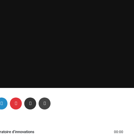
Linkedin
Pinterest
Partager par email
Imprimer
ratoire d’innovations
00:00