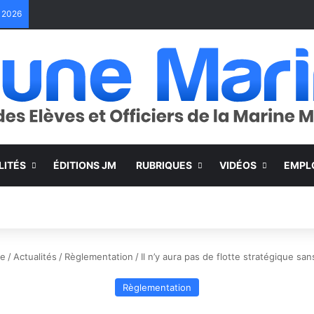
e 2026
LITÉS
ÉDITIONS JM
RUBRIQUES
VIDÉOS
EMPL
ue
/
Actualités
/
Règlementation
/
Il n’y aura pas de flotte stratégique sa
Règlementation