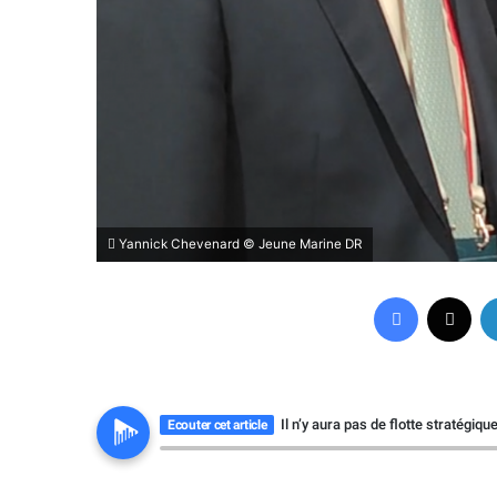
Yannick Chevenard © Jeune Marine DR
Facebook
X
Il n’y aura pas de flotte stratégi
Ecouter cet article