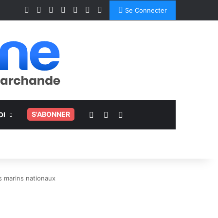
Facebook
X
Linkedin
YouTube
Instagram
Spotify
TikTok
Se Connecter
Voir votre panier
Switch skin
Rechercher
.
S'ABONNER
OI
ns marins nationaux