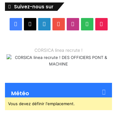
Suivez-nous sur
Facebook
X
Linkedin
YouTube
Instagram
Spotify
TikTok
CORSICA linea recrute !
Météo
Vous devez définir l'emplacement.