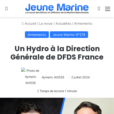
Se connecter
Switch
M
Accueil
/
La revue
/
Actualités
/
Armements
Armements
Jeune Marine N°274
Un Hydro à la Direction
Générale de DFDS France
Aymeric AVISSE
2 juillet 2024
Temps de lecture 1 minute