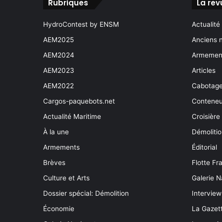
Rubriques
La rev
HydroContest by ENSM
Actualité
AEM2025
Anciens 
AEM2024
Armement
AEM2023
Articles
AEM2022
Cabotag
Cargos-paquebots.net
Conteneu
Actualité Maritime
Croisière
À la une
Démoliti
Armements
Éditorial
Brèves
Flotte Fr
Culture et Arts
Galerie N
Dossier spécial: Démolition
Interview
Économie
La Gazett