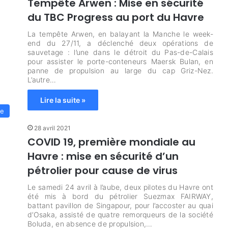
Tempête Arwen : Mise en sécurité
du TBC Progress au port du Havre
La tempête Arwen, en balayant la Manche le week-
end du 27/11, a déclenché deux opérations de
sauvetage : l’une dans le détroit du Pas-de-Calais
pour assister le porte-conteneurs Maersk Bulan, en
panne de propulsion au large du cap Griz-Nez.
L’autre…
Lire la suite »
me
28 avril 2021
COVID 19, première mondiale au
Havre : mise en sécurité d’un
pétrolier pour cause de virus
Le samedi 24 avril à l’aube, deux pilotes du Havre ont
été mis à bord du pétrolier Suezmax FAIRWAY,
battant pavillon de Singapour, pour l’accoster au quai
d’Osaka, assisté de quatre remorqueurs de la société
Boluda, en absence de propulsion,…