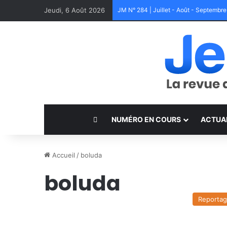
Jeudi, 6 Août 2026
JM N° 284 | Juillet - Août - Septembr
NUMÉRO EN COURS
ACTUA
Accueil
/
boluda
boluda
Reporta