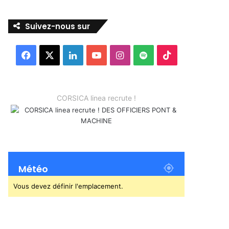
Suivez-nous sur
Facebook
X
Linkedin
YouTube
Instagram
Spotify
TikTok
CORSICA linea recrute !
Météo
Vous devez définir l'emplacement.