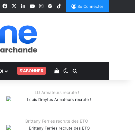
Facebook
X
Linkedin
YouTube
Instagram
Spotify
TikTok
Se Connecter
Voir votre panier
Switch skin
Rechercher
.
S'ABONNER
OI
LD Armateurs recrute !
Brittany Ferries recrute des ETO