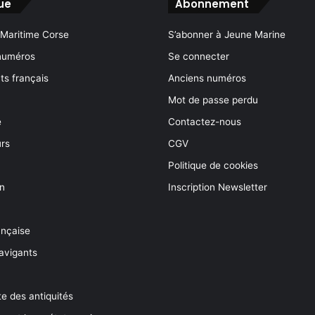
ue
Abonnement
 Maritime Corse
S’abonner à Jeune Marine
numéros
Se connecter
s français
Anciens numéros
Mot de passe perdu
e
Contactez-nous
rs
CGV
Politique de cookies
on
Inscription Newsletter
ançaise
avigants
e des antiquités