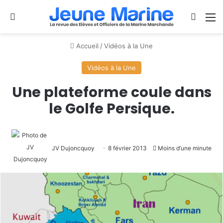
Se connecter
Switch
M
Accueil
/
Vidéos à la Une
Vidéos à la Une
Une plateforme coule dans
le Golfe Persique.
JV Dujoncquoy
8 février 2013
Moins d’une minute