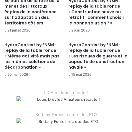
8e édition de la fête de la
HydroContest by ENSM :
mer et des littoraux :
replay de la table ronde
Replay de la conférence
« Construction neuve ou
sur l’adaptation des
retrofit : comment choisir
territoires côtiers
la bonne solution ? »
21 juillet 2026
2 juin 2026
HydroContest by ENSM :
HydroContest by ENSM :
replay de la table ronde
replay de la table ronde
« Même activité mais pas
« Les risques de guerre et la
les mêmes solutions de
capacité de construction
décarbonation »
navale »
20 mai 2026
15 mai 2026
LD Armateurs recrute !
Brittany Ferries recrute des ETO