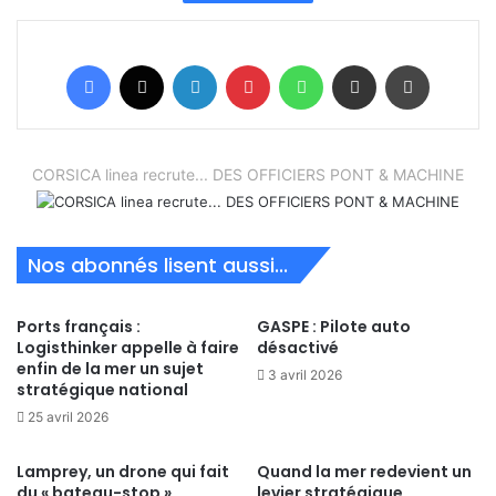
Facebook
X
Linkedin
Pinterest
WhatsApp
Partager par email
Imprimer
CORSICA linea recrute... DES OFFICIERS PONT & MACHINE
Nos abonnés lisent aussi...
Ports français :
GASPE : Pilote auto
Logisthinker appelle à faire
désactivé
enfin de la mer un sujet
3 avril 2026
stratégique national
25 avril 2026
Lamprey, un drone qui fait
Quand la mer redevient un
du « bateau-stop »
levier stratégique