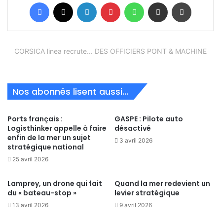
Facebook
X
Linkedin
Pinterest
WhatsApp
Partager par email
Imprimer
CORSICA linea recrute... DES OFFICIERS PONT & MACHINE
Nos abonnés lisent aussi...
Ports français :
GASPE : Pilote auto
Logisthinker appelle à faire
désactivé
enfin de la mer un sujet
3 avril 2026
stratégique national
25 avril 2026
Lamprey, un drone qui fait
Quand la mer redevient un
du « bateau-stop »
levier stratégique
13 avril 2026
9 avril 2026