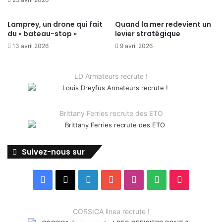
Lamprey, un drone qui fait
Quand la mer redevient un
du « bateau-stop »
levier stratégique
13 avril 2026
9 avril 2026
LD Armateurs recrute !
Brittany Ferries recrute des ETO
Suivez-nous sur
Facebook
X
Linkedin
YouTube
Instagram
Spotify
TikTok
CORSICA linea recrute !