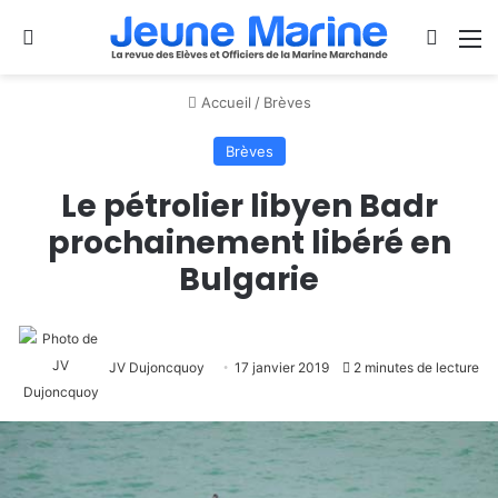
Se connecter
Switch
M
Accueil
/
Brèves
Brèves
Le pétrolier libyen Badr
prochainement libéré en
Bulgarie
JV Dujoncquoy
17 janvier 2019
2 minutes de lecture