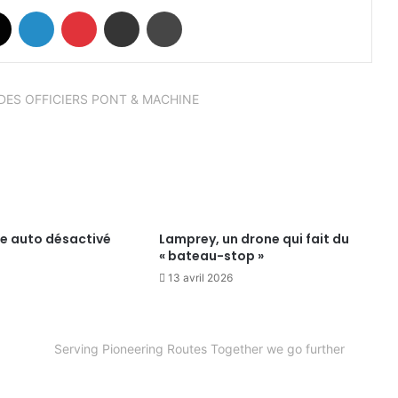
book
X
Linkedin
Pinterest
Partager par email
Imprimer
.. DES OFFICIERS PONT & MACHINE
te auto désactivé
Lamprey, un drone qui fait du
« bateau-stop »
13 avril 2026
Serving Pioneering Routes Together we go further