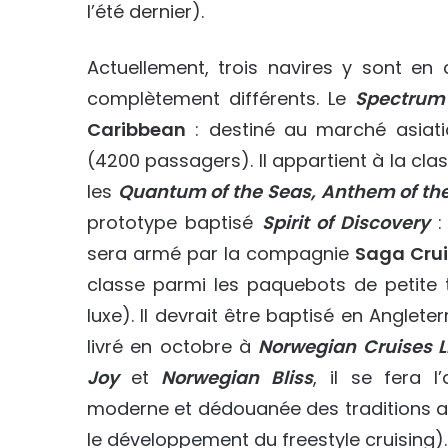
l’été dernier).
Actuellement, trois navires y sont en
complètement différents. Le
Spectrum 
Caribbean
: destiné au marché asiati
(4200 passagers). Il appartient à la cl
les
Quantum of the Seas, Anthem of th
prototype baptisé
Spirit of Discovery
:
sera armé par la compagnie
Saga Cru
classe parmi les paquebots de petite t
luxe). Il devrait être baptisé en Angleterr
livré en octobre à
Norwegian Cruises L
Joy
et
Norwegian Bliss
, il se fera 
moderne et dédouanée des traditions a
le développement du freestyle cruising).