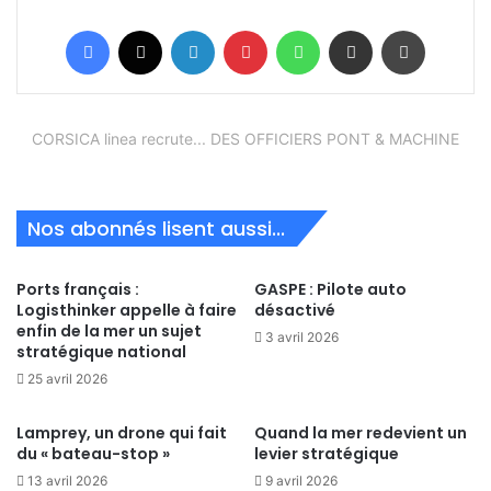
Facebook
X
Linkedin
Pinterest
WhatsApp
Partager par email
Imprimer
CORSICA linea recrute... DES OFFICIERS PONT & MACHINE
Nos abonnés lisent aussi...
Ports français :
GASPE : Pilote auto
Logisthinker appelle à faire
désactivé
enfin de la mer un sujet
3 avril 2026
stratégique national
25 avril 2026
Lamprey, un drone qui fait
Quand la mer redevient un
du « bateau-stop »
levier stratégique
13 avril 2026
9 avril 2026