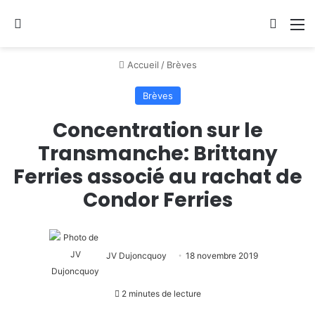
Se connecter
Switch
M
Accueil
/
Brèves
Brèves
Concentration sur le
Transmanche: Brittany
Ferries associé au rachat de
Condor Ferries
JV Dujoncquoy
18 novembre 2019
2 minutes de lecture