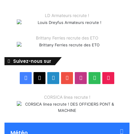
LD Armateurs recrute !
Brittany Ferries recrute des ETO
Suivez-nous sur
Facebook
X
Linkedin
YouTube
Instagram
Spotify
TikTok
CORSICA linea recrute !
Météo