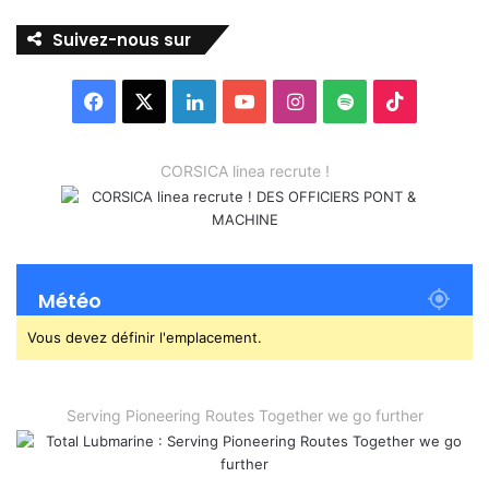
Suivez-nous sur
Facebook
X
Linkedin
YouTube
Instagram
Spotify
TikTok
CORSICA linea recrute !
Météo
Vous devez définir l'emplacement.
Serving Pioneering Routes Together we go further