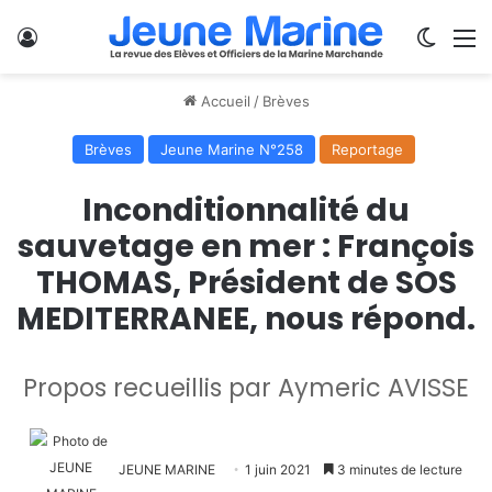
Se connecter
Switch
M
Accueil
/
Brèves
Brèves
Jeune Marine N°258
Reportage
Inconditionnalité du
sauvetage en mer : François
THOMAS, Président de SOS
MEDITERRANEE, nous répond.
Propos recueillis par Aymeric AVISSE
JEUNE MARINE
1 juin 2021
3 minutes de lecture