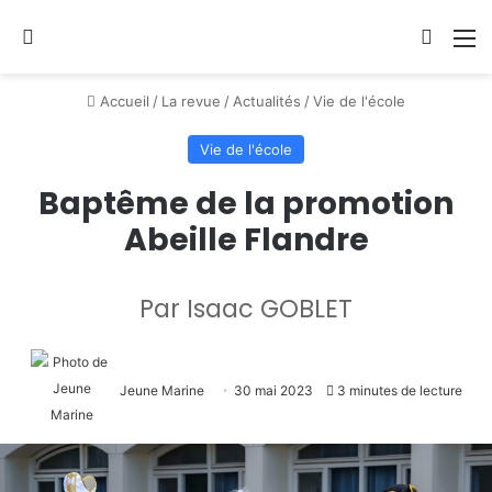
Se connecter
Switch
M
Accueil
/
La revue
/
Actualités
/
Vie de l'école
Vie de l'école
Baptême de la promotion
Abeille Flandre
Par Isaac GOBLET
Jeune Marine
30 mai 2023
3 minutes de lecture