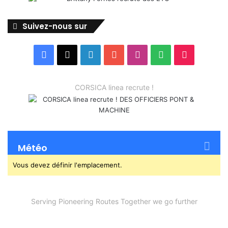
Suivez-nous sur
Facebook
X
Linkedin
YouTube
Instagram
Spotify
TikTok
CORSICA linea recrute !
Météo
Vous devez définir l'emplacement.
Serving Pioneering Routes Together we go further