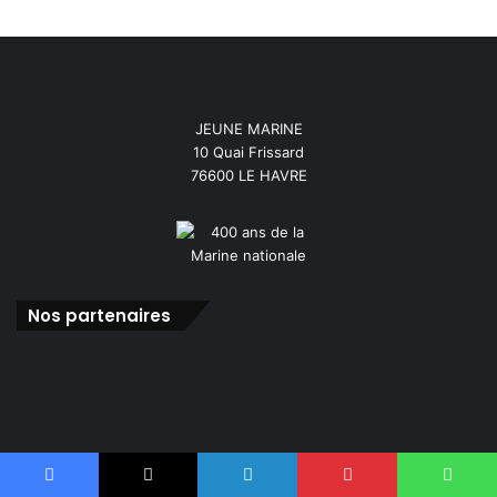
JEUNE MARINE
10 Quai Frissard
76600 LE HAVRE
Nos partenaires
Facebook
X
Linkedin
Pinterest
WhatsApp