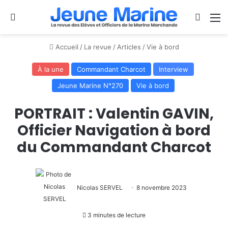
Se connecter
Switch
M
Accueil
/
La revue
/
Articles
/
Vie à bord
À la une
Commandant Charcot
Interview
Jeune Marine N°270
Vie à bord
PORTRAIT : Valentin GAVIN,
Officier Navigation à bord
du Commandant Charcot
Nicolas SERVEL
8 novembre 2023
3 minutes de lecture