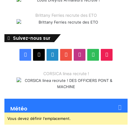
Brittany Ferries recrute des ETO
Suivez-nous sur
Facebook
X
Linkedin
YouTube
Instagram
Spotify
TikTok
CORSICA linea recrute !
Météo
Vous devez définir l'emplacement.