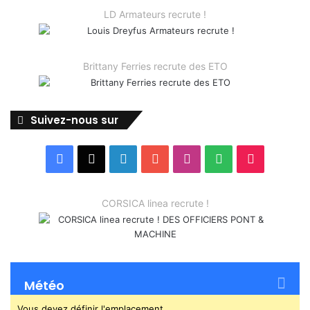
LD Armateurs recrute !
Brittany Ferries recrute des ETO
Suivez-nous sur
Facebook
X
Linkedin
YouTube
Instagram
Spotify
TikTok
CORSICA linea recrute !
Météo
Vous devez définir l'emplacement.