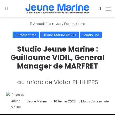
Se connecter
Switch
M
Accueil
/
La revue
/
Euromaritime
Euromaritime
Jeune Marine N°281
Studio JM
Studio Jeune Marine :
Guillaume VIDIL, General
Manager de MARFRET
au micro de Victor PHILLIPPS
Jeune Marine
10 février 2026
Moins d’une minute