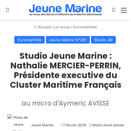
Se connecter
Switch
M
Accueil
/
La revue
/
Euromaritime
Euromaritime
Jeune Marine N°281
Studio JM
Studio Jeune Marine :
Nathalie MERCIER-PERRIN,
Présidente executive du
Cluster Maritime Français
au micro d'Aymeric AVISSE
Jeune Marine
17 février 2026
Moins d’une minute