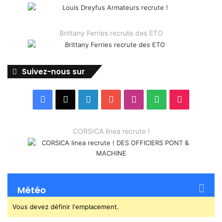
Brittany Ferries recrute des ETO
Suivez-nous sur
Facebook
X
Linkedin
YouTube
Instagram
Spotify
TikTok
CORSICA linea recrute !
Météo
Vous devez définir l'emplacement.