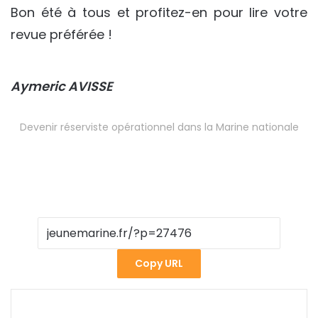
Bon été à tous et profitez-en pour lire votre
revue préférée !
Aymeric AVISSE
Devenir réserviste opérationnel dans la Marine nationale
Copy URL
Facebook
X
Linkedin
Pinterest
WhatsApp
Partager par email
Imprimer