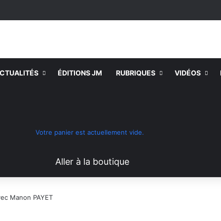
CTUALITÉS
ÉDITIONS JM
RUBRIQUES
VIDÉOS
Voir votre panier
Switch skin
Rechercher
Votre panier est actuellement vide.
Aller à la boutique
vec Manon PAYET