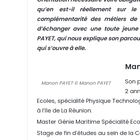
r
qu’en est-il réellement sur le
e
m
complémentarité des métiers de 
a
d’échanger avec une toute jeune
i
l
PAYET, qui nous explique son parcour
qui s’ouvre à elle.
Man
Son p
Manon PAYET © Manon PAYET
2 ann
Ecoles, spécialité Physique Technolo
à l’île de La Réunion.
Master Génie Maritime Spécialité Eco
Stage de fin d’études au sein de la