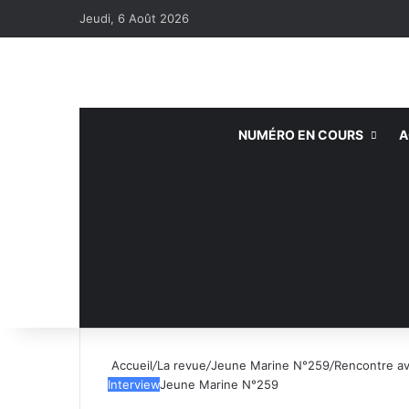
Jeudi, 6 Août 2026
NUMÉRO EN COURS
A
Accueil
/
La revue
/
Jeune Marine N°259
/
Rencontre a
Interview
Jeune Marine N°259