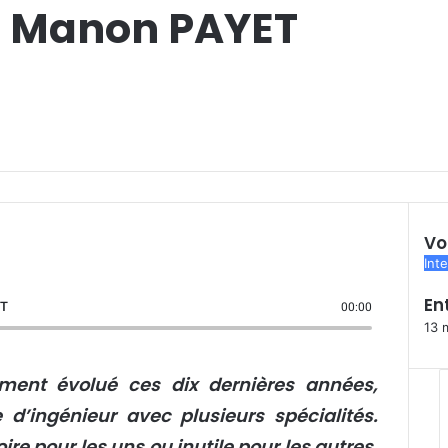
c Manon PAYET
Vo
F
Int
e
En
r
ET
00:00
m
13 
e
r
ement évolué ces dix dernières années,
’ingénieur avec plusieurs spécialités.
ire pour les uns ou inutile pour les autres,