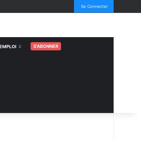
Facebook
X
Linkedin
YouTube
Instagram
Spotify
TikTok
Se Connecter
S'ABONNER
EMPLOI
.