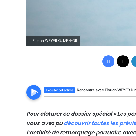
Florian WEYER ©JMEH-DR
Facebook
X
Rencontre avec Florian WEYER D
Ecouter cet article
Pour cloturer ce dossier spécial « Les por
vous avez pu
découvrir toutes les prévi
l’activité de remorquage portuaire avec