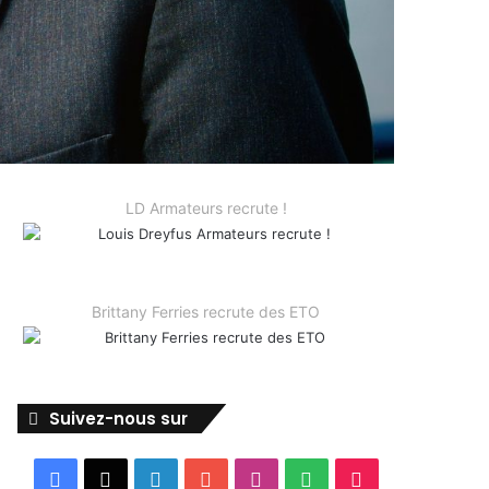
LD Armateurs recrute !
Brittany Ferries recrute des ETO
Suivez-nous sur
Facebook
X
Linkedin
YouTube
Instagram
Spotify
TikTok