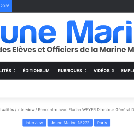
e 2026
LITÉS
ÉDITIONS JM
RUBRIQUES
VIDÉOS
EMPL
tualités
/
Interview
/
Rencontre avec Florian WEYER Directeur Général
Interview
Jeune Marine N°272
Ports