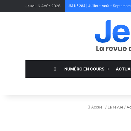
Jeudi, 6 Août 2026
JM N° 284 | Juillet - Août - Septembr
NUMÉRO EN COURS
ACTUA
Accueil
/
La revue
/
Ac