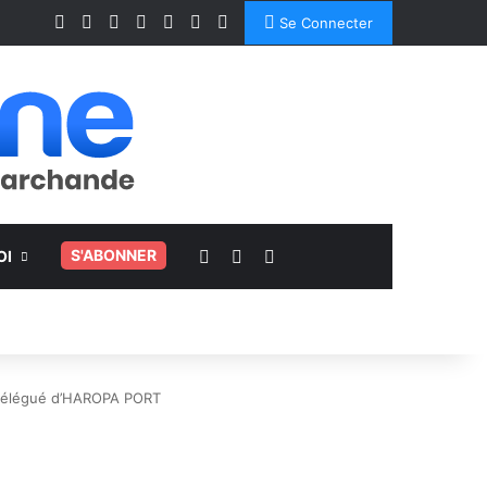
Facebook
X
Linkedin
YouTube
Instagram
Spotify
TikTok
Se Connecter
Voir votre panier
Switch skin
Rechercher
.
S'ABONNER
OI
 Délégué d’HAROPA PORT