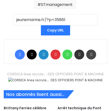
STmanagement
Copy URL
Facebook
X
Linkedin
Pinterest
WhatsApp
Partager par email
Imprimer
CORSICA linea recrute... DES OFFICIERS PONT & MACHINE
Nos abonnés lisent aussi...
Brittany Ferries célèbre
Arrêt technique du Pont