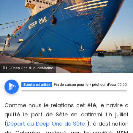
L'ODeep One ©JeuneMarine
Fin de saison pour le « pêcheur d’eau »
Ecouter cet article
00:00
Comme nous le relations cet été, le navire a
quitté le port de Sète en catimini fin juillet
(
Départ du Deep One de Sète
)
, à destination
de Colombo, racheté par la société
HSM