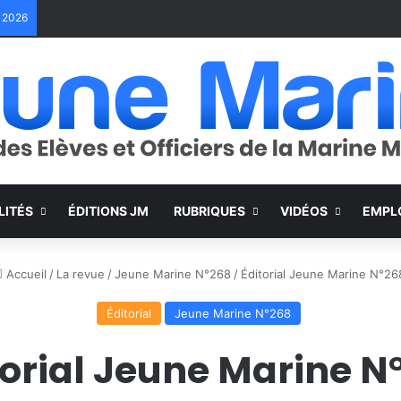
e 2026
LITÉS
ÉDITIONS JM
RUBRIQUES
VIDÉOS
EMPL
Accueil
/
La revue
/
Jeune Marine N°268
/
Éditorial Jeune Marine N°26
Éditorial
Jeune Marine N°268
torial Jeune Marine N