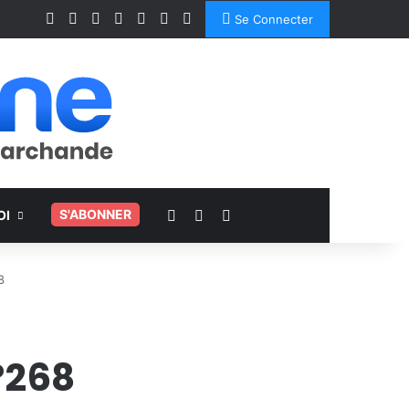
Facebook
X
Linkedin
YouTube
Instagram
Spotify
TikTok
Se Connecter
Voir votre panier
Switch skin
Rechercher
.
S'ABONNER
OI
8
°268