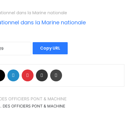
ationnel dans la Marine nationale
Copy URL
book
X
Linkedin
Pinterest
Partager par email
Imprimer
.. DES OFFICIERS PONT & MACHINE