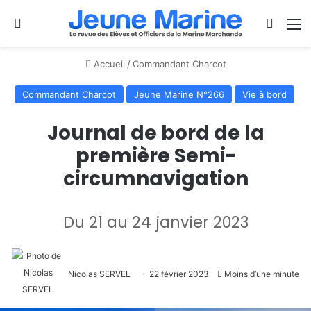
Se connecter
Switch
M
Accueil
/
Commandant Charcot
Commandant Charcot
Jeune Marine N°266
Vie à bord
Journal de bord de la
première Semi-
circumnavigation
Du 21 au 24 janvier 2023
Nicolas SERVEL
22 février 2023
Moins d’une minute