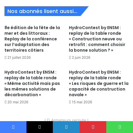
Nos abonnés lisent aussi...
8e édition de la fête de la
HydroContest by ENSM :
mer et des littoraux :
replay de la table ronde
Replay de la conférence
« Construction neuve ou
sur l’adaptation des
retrofit : comment choisir
territoires côtiers
la bonne solution ? »
21 juillet 2026
2 juin 2026
HydroContest by ENSM :
HydroContest by ENSM :
replay de la table ronde
replay de la table ronde
« Même activité mais pas
« Les risques de guerre et la
les mêmes solutions de
capacité de construction
décarbonation »
navale »
20 mai 2026
15 mai 2026
LD Armateurs recrute !
Facebook
X
Linkedin
Pinterest
WhatsApp