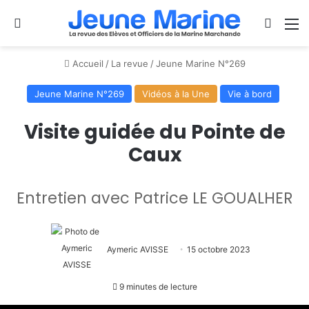
Se connecter
Switch
M
Accueil
/
La revue
/
Jeune Marine N°269
Jeune Marine N°269
Vidéos à la Une
Vie à bord
Visite guidée du Pointe de
Caux
Entretien avec Patrice LE GOUALHER
Aymeric AVISSE
15 octobre 2023
9 minutes de lecture